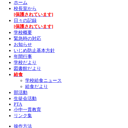
ホーム
校長室から
[保護されています]
日々の記録
[保護されています]
学校概要
緊急時の対応
お知らせ
いじめ防止基本方針
年間行事
学校だより
図書館だより
給食
学校給食ニュース
給食だより
部活動
生徒会活動
PTA
小中一貫教育
リンク集
操作方法