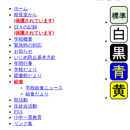
ホーム
校長室から
[保護されています]
日々の記録
[保護されています]
学校概要
緊急時の対応
お知らせ
いじめ防止基本方針
年間行事
学校だより
図書館だより
給食
学校給食ニュース
給食だより
部活動
生徒会活動
PTA
小中一貫教育
リンク集