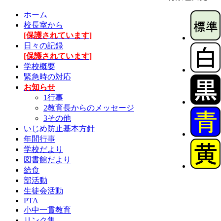
ホーム
校長室から
[保護されています]
日々の記録
[保護されています]
学校概要
緊急時の対応
お知らせ
1行事
2教育長からのメッセージ
3その他
いじめ防止基本方針
年間行事
学校だより
図書館だより
給食
部活動
生徒会活動
PTA
小中一貫教育
リンク集