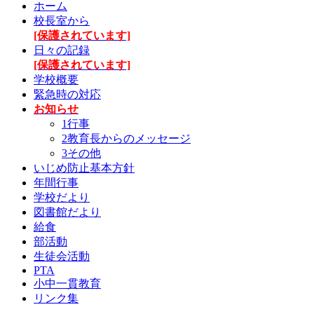
ホーム
校長室から
[保護されています]
日々の記録
[保護されています]
学校概要
緊急時の対応
お知らせ
1行事
2教育長からのメッセージ
3その他
いじめ防止基本方針
年間行事
学校だより
図書館だより
給食
部活動
生徒会活動
PTA
小中一貫教育
リンク集