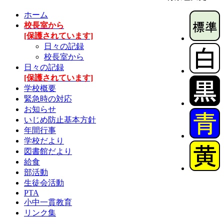
ホーム
校長室から
[保護されています]
日々の記録
校長室から
日々の記録
[保護されています]
学校概要
緊急時の対応
お知らせ
いじめ防止基本方針
年間行事
学校だより
図書館だより
給食
部活動
生徒会活動
PTA
小中一貫教育
リンク集