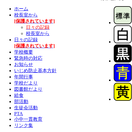
ホーム
校長室から
[保護されています]
日々の記録
校長室から
日々の記録
[保護されています]
学校概要
緊急時の対応
お知らせ
いじめ防止基本方針
年間行事
学校だより
図書館だより
給食
部活動
生徒会活動
PTA
小中一貫教育
リンク集