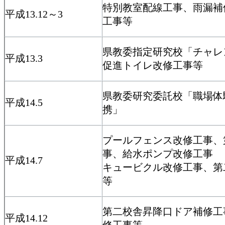
特別教室配線工事、雨漏補
平成13.12～3
工事等
県教委指定研究校「チャレ
平成13.3
促進トイレ改修工事等
県教委研究委託校「職場体
平成14.5
携」
プールフェンス改修工事、
事、給水ポンプ改修工事
平成14.7
キュービクル改修工事、第
等
第二校舎昇降口ドア補修工
平成14.12
修工事等