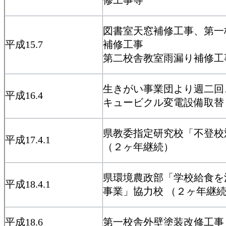
図書室天窓補修工事、第一
平成15.7
補修工事
第二校舎教室雨漏り補修工
生きがい事業団より週二回
平成16.4
キュービクル変電設備取替
県教委指定研究校「不登校
平成17.4.1
（２ヶ年継続）
県環境農政部「学校給食を
平成18.4.1
事業」協力校 （２ヶ年継
平成18.6
第一校舎外壁塗装改修工事