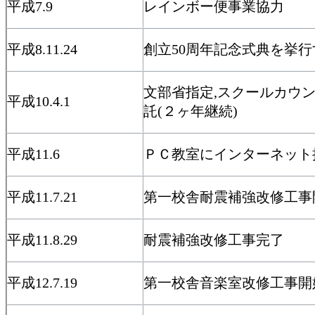
平成7.9
レインボー便事業協力
平成8.11.24
創立50周年記念式典を挙行
文部省指定,スクールカウ
平成10.4.1
託(２ヶ年継続)
平成11.6
ＰＣ教室にインターネット
平成11.7.21
第一校舎耐震補強改修工事
平成11.8.29
耐震補強改修工事完了
平成12.7.19
第一校舎音楽室改修工事開始(