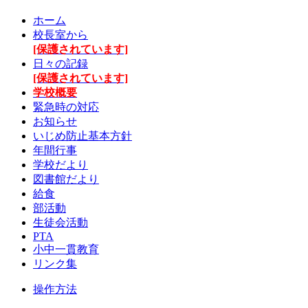
ホーム
校長室から
[保護されています]
日々の記録
[保護されています]
学校概要
緊急時の対応
お知らせ
いじめ防止基本方針
年間行事
学校だより
図書館だより
給食
部活動
生徒会活動
PTA
小中一貫教育
リンク集
操作方法