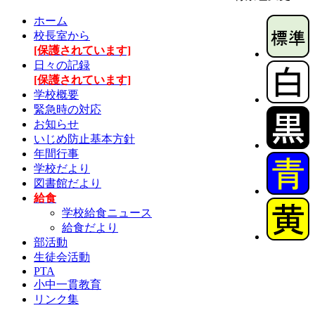
ホーム
校長室から
[保護されています]
日々の記録
[保護されています]
学校概要
緊急時の対応
お知らせ
いじめ防止基本方針
年間行事
学校だより
図書館だより
給食
学校給食ニュース
給食だより
部活動
生徒会活動
PTA
小中一貫教育
リンク集