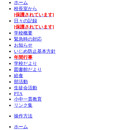
ホーム
校長室から
[保護されています]
日々の記録
[保護されています]
学校概要
緊急時の対応
お知らせ
いじめ防止基本方針
年間行事
学校だより
図書館だより
給食
部活動
生徒会活動
PTA
小中一貫教育
リンク集
操作方法
ホーム